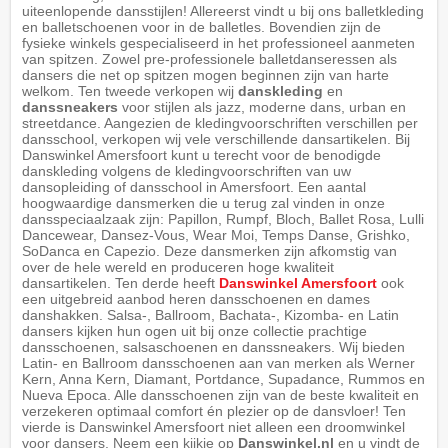
uiteenlopende dansstijlen! Allereerst vindt u bij ons balletkleding
en balletschoenen voor in de balletles. Bovendien zijn de
fysieke winkels gespecialiseerd in het professioneel aanmeten
van spitzen. Zowel pre-professionele balletdanseressen als
dansers die net op spitzen mogen beginnen zijn van harte
welkom. Ten tweede verkopen wij
danskleding
en
danssneakers
voor stijlen als jazz, moderne dans, urban en
streetdance. Aangezien de kledingvoorschriften verschillen per
dansschool, verkopen wij vele verschillende dansartikelen. Bij
Danswinkel Amersfoort kunt u terecht voor de benodigde
danskleding volgens de kledingvoorschriften van uw
dansopleiding of dansschool in Amersfoort. Een aantal
hoogwaardige dansmerken die u terug zal vinden in onze
dansspeciaalzaak zijn: Papillon, Rumpf, Bloch, Ballet Rosa, Lulli
Dancewear, Dansez-Vous, Wear Moi, Temps Danse, Grishko,
SoDanca en Capezio. Deze dansmerken zijn afkomstig van
over de hele wereld en produceren hoge kwaliteit
dansartikelen. Ten derde heeft
Danswinkel Amersfoort
ook
een uitgebreid aanbod heren dansschoenen en dames
danshakken. Salsa-, Ballroom, Bachata-, Kizomba- en Latin
dansers kijken hun ogen uit bij onze collectie prachtige
dansschoenen, salsaschoenen en danssneakers. Wij bieden
Latin- en Ballroom dansschoenen aan van merken als Werner
Kern, Anna Kern, Diamant, Portdance, Supadance, Rummos en
Nueva Epoca. Alle dansschoenen zijn van de beste kwaliteit en
verzekeren optimaal comfort én plezier op de dansvloer! Ten
vierde is Danswinkel Amersfoort niet alleen een droomwinkel
voor dansers. Neem een kijkje op
Danswinkel.nl
en u vindt de