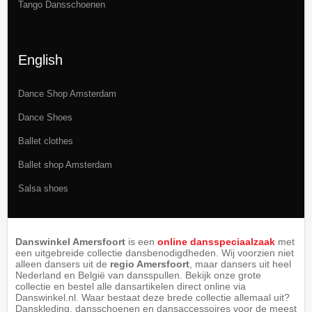
Tango Dansschoenen
English
Dance Shop Amsterdam
Dance Shoes
Ballet clothes
Ballet shop Amsterdam
Salsa shoes
Danswinkel Amersfoort
is een
online dansspeciaalzaak
met
een uitgebreide collectie dansbenodigdheden. Wij voorzien niet
alleen dansers uit de
regio Amersfoort
, maar dansers uit heel
Nederland en België van dansspullen. Bekijk onze grote
collectie en bestel alle dansartikelen direct online via
Danswinkel.nl. Waar bestaat deze brede collectie allemaal uit?
Danskleding, dansschoenen en dansaccessoires voor de meest