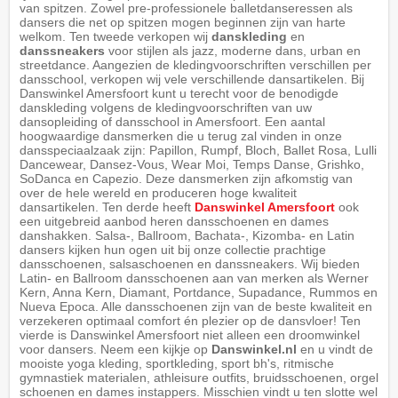
van spitzen. Zowel pre-professionele balletdanseressen als
dansers die net op spitzen mogen beginnen zijn van harte
welkom. Ten tweede verkopen wij
danskleding
en
danssneakers
voor stijlen als jazz, moderne dans, urban en
streetdance. Aangezien de kledingvoorschriften verschillen per
dansschool, verkopen wij vele verschillende dansartikelen. Bij
Danswinkel Amersfoort kunt u terecht voor de benodigde
danskleding volgens de kledingvoorschriften van uw
dansopleiding of dansschool in Amersfoort. Een aantal
hoogwaardige dansmerken die u terug zal vinden in onze
dansspeciaalzaak zijn: Papillon, Rumpf, Bloch, Ballet Rosa, Lulli
Dancewear, Dansez-Vous, Wear Moi, Temps Danse, Grishko,
SoDanca en Capezio. Deze dansmerken zijn afkomstig van
over de hele wereld en produceren hoge kwaliteit
dansartikelen. Ten derde heeft
Danswinkel Amersfoort
ook
een uitgebreid aanbod heren dansschoenen en dames
danshakken. Salsa-, Ballroom, Bachata-, Kizomba- en Latin
dansers kijken hun ogen uit bij onze collectie prachtige
dansschoenen, salsaschoenen en danssneakers. Wij bieden
Latin- en Ballroom dansschoenen aan van merken als Werner
Kern, Anna Kern, Diamant, Portdance, Supadance, Rummos en
Nueva Epoca. Alle dansschoenen zijn van de beste kwaliteit en
verzekeren optimaal comfort én plezier op de dansvloer! Ten
vierde is Danswinkel Amersfoort niet alleen een droomwinkel
voor dansers. Neem een kijkje op
Danswinkel.nl
en u vindt de
mooiste yoga kleding, sportkleding, sport bh's, ritmische
gymnastiek materialen, athleisure outfits, bruidsschoenen, orgel
schoenen en dames instappers. Misschien vindt u ten slotte wel