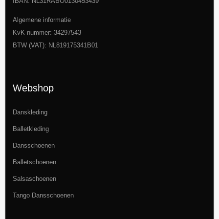
IBAN: NL31RABO0130453439
Algemene informatie
KvK nummer: 34297543
BTW (VAT): NL819175341B01
Webshop
Danskleding
Balletkleding
Dansschoenen
Balletschoenen
Salsaschoenen
Tango Dansschoenen