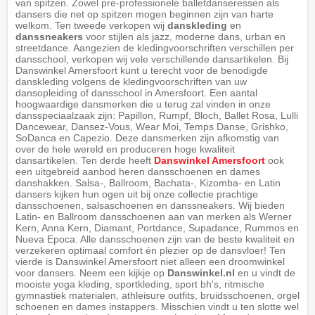
van spitzen. Zowel pre-professionele balletdanseressen als
dansers die net op spitzen mogen beginnen zijn van harte
welkom. Ten tweede verkopen wij
danskleding
en
danssneakers
voor stijlen als jazz, moderne dans, urban en
streetdance. Aangezien de kledingvoorschriften verschillen per
dansschool, verkopen wij vele verschillende dansartikelen. Bij
Danswinkel Amersfoort kunt u terecht voor de benodigde
danskleding volgens de kledingvoorschriften van uw
dansopleiding of dansschool in Amersfoort. Een aantal
hoogwaardige dansmerken die u terug zal vinden in onze
dansspeciaalzaak zijn: Papillon, Rumpf, Bloch, Ballet Rosa, Lulli
Dancewear, Dansez-Vous, Wear Moi, Temps Danse, Grishko,
SoDanca en Capezio. Deze dansmerken zijn afkomstig van
over de hele wereld en produceren hoge kwaliteit
dansartikelen. Ten derde heeft
Danswinkel Amersfoort
ook
een uitgebreid aanbod heren dansschoenen en dames
danshakken. Salsa-, Ballroom, Bachata-, Kizomba- en Latin
dansers kijken hun ogen uit bij onze collectie prachtige
dansschoenen, salsaschoenen en danssneakers. Wij bieden
Latin- en Ballroom dansschoenen aan van merken als Werner
Kern, Anna Kern, Diamant, Portdance, Supadance, Rummos en
Nueva Epoca. Alle dansschoenen zijn van de beste kwaliteit en
verzekeren optimaal comfort én plezier op de dansvloer! Ten
vierde is Danswinkel Amersfoort niet alleen een droomwinkel
voor dansers. Neem een kijkje op
Danswinkel.nl
en u vindt de
mooiste yoga kleding, sportkleding, sport bh's, ritmische
gymnastiek materialen, athleisure outfits, bruidsschoenen, orgel
schoenen en dames instappers. Misschien vindt u ten slotte wel